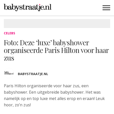
MAMABLOGS
MAMAVLOGS
ZWANGER
BABY
LIFESTYLE
MUSTHAVES
CELEBS
ADVIES
WEBSHOPS
GRATIS
WIN
KORTINGEN
CELEBS
Foto: Deze ‘luxe’ babyshower
organiseerde Paris Hilton voor haar
zus
BABYSTRAATJE.NL
Paris Hilton organiseerde voor haar zus, een
babyshower.
Een uitgebreide babyshower. Het was
namelijk op en top luxe met alles erop en eraan! Leuk
hoor, zo’n zus!