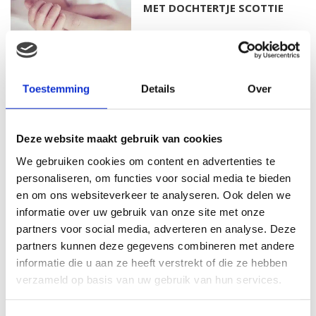
MET DOCHTERTJE SCOTTIE
KIM KÖTTER DEELT PRACHTIGE
Toestemming
Details
Over
GEZINSFOTO MET HAAR
MANNEN
Deze website maakt gebruik van cookies
We gebruiken cookies om content en advertenties te
personaliseren, om functies voor social media te bieden
JOSJE HUISMAN SHOWT
en om ons websiteverkeer te analyseren. Ook delen we
BABYBUIK OP IBIZA
informatie over uw gebruik van onze site met onze
partners voor social media, adverteren en analyse. Deze
partners kunnen deze gegevens combineren met andere
informatie die u aan ze heeft verstrekt of die ze hebben
MONICA GEUZE DEELT
verzameld op basis van uw gebruik van hun services.
PRACHTIGE FOTO MET BABY
ZARA-LIZZY