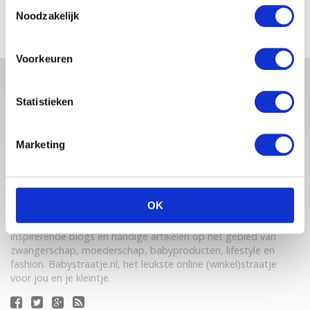
Toestemmingsselectie
Noodzakelijk
Voorkeuren
Statistieken
Marketing
OK
Babystraatje.nl is een uniek platform voor aanstaande en
jonge moeders. Een online ontmoetingsplek vol
inspirerende blogs en handige artikelen op het gebied van
zwangerschap, moederschap, babyproducten, lifestyle en
fashion. Babystraatje.nl, het leukste online (winkel)straatje
voor jou en je kleintje.