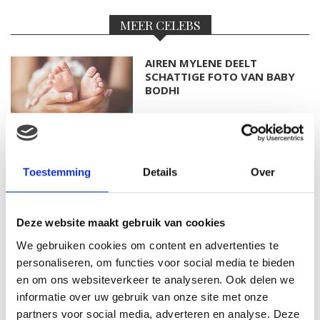
MEER CELEBS
AIREN MYLENE DEELT
SCHATTIGE FOTO VAN BABY
BODHI
FOTO: SAAR KONINGSBERGER
MET DOCHTERTJE SCOTTIE
Toestemming
Details
Over
Deze website maakt gebruik van cookies
We gebruiken cookies om content en advertenties te
KIM KÖTTER DEELT PRACHTIGE
personaliseren, om functies voor social media te bieden
GEZINSFOTO MET HAAR
en om ons websiteverkeer te analyseren. Ook delen we
MANNEN
informatie over uw gebruik van onze site met onze
partners voor social media, adverteren en analyse. Deze