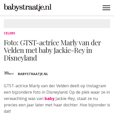
MAMABLOGS
MAMAVLOGS
ZWANGER
BABY
LIFESTYLE
MUSTHAVES
CELEBS
ADVIES
WEBSHOPS
GRATIS
WIN
KORTINGEN
CELEBS
Foto: GTST-actrice Marly van der
Velden met baby Jackie-Rey in
Disneyland
BABYSTRAATJE.NL
GTST-actrice Marly van der Velden deelt op Instagram
een bijzondere foto in Disneyland. Op de plek waar ze in
verwachting was van
baby
Jackie-Rey, staat ze nu
precies een jaar later met haar dochter. Hoe bijzonder is
dat!