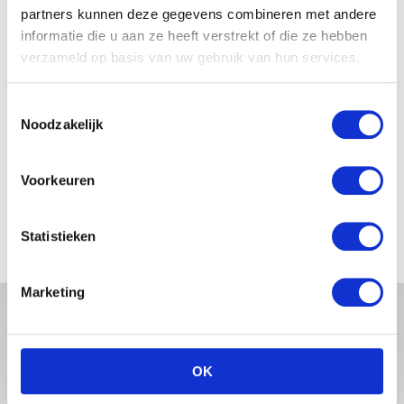
partners kunnen deze gegevens combineren met andere
informatie die u aan ze heeft verstrekt of die ze hebben
JOSJE HUISMAN SHOWT
BABYBUIK OP IBIZA
verzameld op basis van uw gebruik van hun services.
Toestemmingsselectie
Noodzakelijk
MONICA GEUZE DEELT
PRACHTIGE FOTO MET BABY
Voorkeuren
ZARA-LIZZY
Statistieken
Marketing
OK