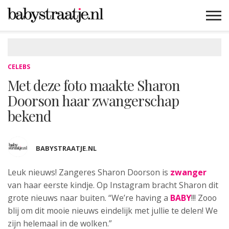
MAMABLOGS
MAMAVLOGS
ZWANGER
BABY
LIFESTYLE
MUSTHAVES
CELEBS
ADVIES
WEBSHOPS
GRATIS
WIN
KORTINGEN
CELEBS
Met deze foto maakte Sharon
Doorson haar zwangerschap
bekend
BABYSTRAATJE.NL
Leuk nieuws! Zangeres Sharon Doorson is
zwanger
van
haar eerste kindje. Op Instagram bracht Sharon dit
grote nieuws naar buiten. “We’re having a
BABY
!!! Zooo
blij om dit mooie nieuws eindelijk met jullie te delen! We
zijn helemaal in de wolken.”