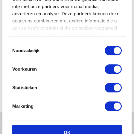
MANNEN
site met onze partners voor social media,
adverteren en analyse. Deze partners kunnen deze
gegevens combineren met andere informatie die u
aan ze heeft verstrekt of die ze hebben verzameld
JOSJE HUISMAN SHOWT
op basis van uw gebruik van hun services.
BABYBUIK OP IBIZA
Toestemmingsselectie
Noodzakelijk
Voorkeuren
MONICA GEUZE DEELT
PRACHTIGE FOTO MET BABY
ZARA-LIZZY
Statistieken
Marketing
OK