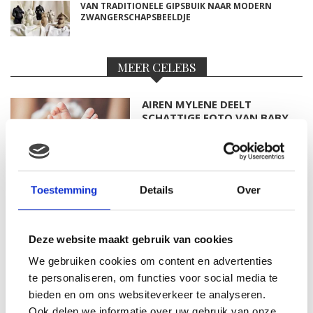
VAN TRADITIONELE GIPSBUIK NAAR MODERN
ZWANGERSCHAPSBEELDJE
MEER CELEBS
AIREN MYLENE DEELT
SCHATTIGE FOTO VAN BABY
BODHI
Toestemming
Details
Over
FOTO: SAAR KONINGSBERGER
MET DOCHTERTJE SCOTTIE
Deze website maakt gebruik van cookies
We gebruiken cookies om content en advertenties
te personaliseren, om functies voor social media te
KIM KÖTTER DEELT PRACHTIGE
bieden en om ons websiteverkeer te analyseren.
GEZINSFOTO MET HAAR
Ook delen we informatie over uw gebruik van onze