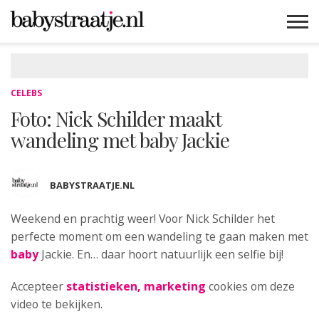
MAMABLOGS
MAMAVLOGS
ZWANGER
BABY
LIFESTYLE
MUSTHAVES
CELEBS
ADVIES
WEBSHOPS
GRATIS
WIN
KORTINGEN
CELEBS
Foto: Nick Schilder maakt
wandeling met baby Jackie
BABYSTRAATJE.NL
Weekend en prachtig weer! Voor
Nick Schilder het
perfecte moment om een wandeling te gaan maken met
baby
Jackie. En… daar hoort natuurlijk een selfie bij!
Accepteer
statistieken, marketing
cookies om deze
video te bekijken.