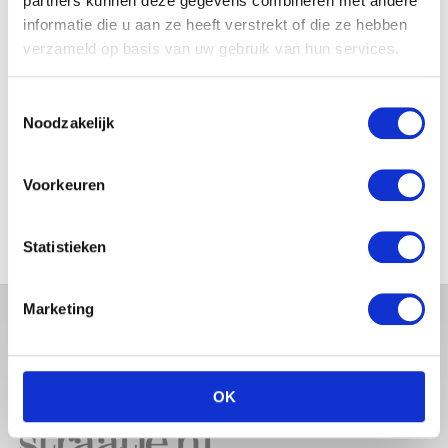
partners kunnen deze gegevens combineren met andere
JOSJE HUISMAN SHOWT
informatie die u aan ze heeft verstrekt of die ze hebben
BABYBUIK OP IBIZA
verzameld op basis van uw gebruik van hun services.
Toestemmingsselectie
Noodzakelijk
MONICA GEUZE DEELT
PRACHTIGE FOTO MET BABY
ZARA-LIZZY
Voorkeuren
Statistieken
Marketing
OK