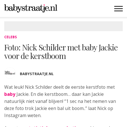
MAMABLOGS
MAMAVLOGS
ZWANGER
BABY
LIFESTYLE
MUSTHAVES
CELEBS
ADVIES
WEBSHOPS
GRATIS
WIN
KORTINGEN
CELEBS
Foto: Nick Schilder met baby Jackie
voor de kerstboom
BABYSTRAATJE.NL
Wat leuk! Nick Schilder deelt de eerste kerstfoto
met
baby
Jackie. En die kerstboom… daar kan Jackie
natuurlijk niet vanaf blijven! “1 sec na het nemen van
deze foto trok Jackie een bal uit boom..” laat Nick op
Instagram weten.