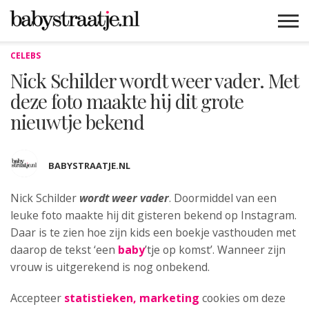
CELEBS
MAMABLOGS
MAMAVLOGS
ZWANGER
BABY
LIFESTYLE
MUSTHAVES
CELEBS
ADVIES
WEBSHOPS
GRATIS
WIN
KORTINGEN
Nick Schilder wordt weer vader. Met
deze foto maakte hij dit grote
nieuwtje bekend
BABYSTRAATJE.NL
Nick Schilder
wordt weer vader
. Doormiddel van een
leuke foto
maakte hij dit gisteren bekend op Instagram.
Daar is te zien hoe zijn kids een boekje vasthouden met
daarop de tekst ‘een
baby
’tje op komst’. Wanneer zijn
vrouw is uitgerekend is nog onbekend.
Accepteer
statistieken, marketing
cookies om deze