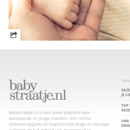
LAA
DEZ
JE L
TOP 
DEZE
Babystraatje.nl is een uniek platform voor
aanstaande en jonge moeders. Een online
VAN 
ontmoetingsplek vol inspirerende blogs en handige
ZWA
artikelen op het gebied van zwangerschap,