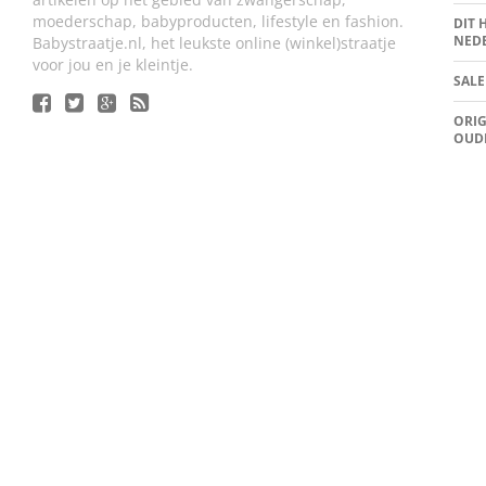
moederschap, babyproducten, lifestyle en fashion.
DIT 
NED
Babystraatje.nl, het leukste online (winkel)straatje
voor jou en je kleintje.
SALE
ORIG
OUD