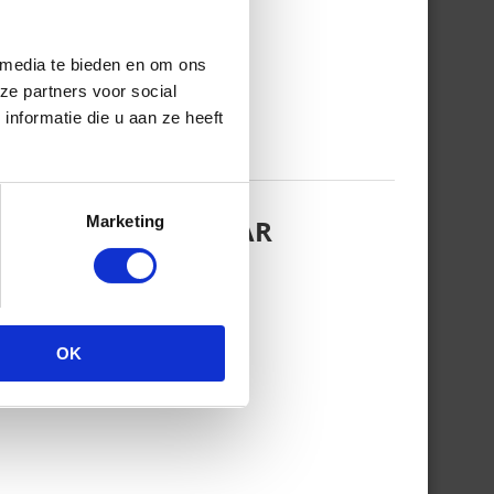
 media te bieden en om ons
ze partners voor social
nformatie die u aan ze heeft
Marketing
EZINSFOTO MET HAAR
OK