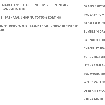
HEMA BUITENSPEELGOED VEROVERT DEZE ZOMER
GRATIS BABY
ERLANDSE TUINEN
40X BABY ROMP
 BIJ PRÉNATAL: SHOP NU TOT 50% KORTING
Z8 SALE & OUT
INEEL BRIEVENBUS KRAAMCADEAU: VERRAS KERSVERSE
ERS
TUMBLE ‘N DRY
BABYUITZET, HE
CHECKLIST Z
ZORGVERZEKE
HET KRAAMPA
36X ZWANGER
WELKE VAKANT
DE EERSTE VAK
23X VAKANTIE