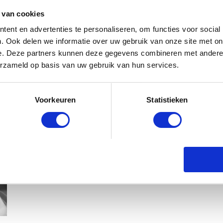
 van cookies
ent en advertenties te personaliseren, om functies voor social
. Ook delen we informatie over uw gebruik van onze site met on
e. Deze partners kunnen deze gegevens combineren met andere i
erzameld op basis van uw gebruik van hun services.
Voorkeuren
Statistieken
KIM KÖTTER DEELT PRACHTIGE G
MANNEN
BABYSTRAATJE.NL
23 OKTOBER 2018