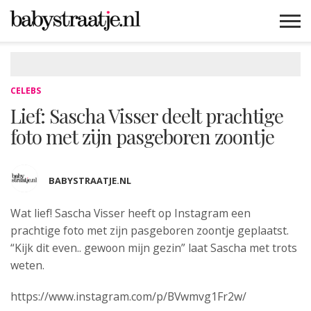
MAMABLOGS
MAMAVLOGS
ZWANGER
BABY
LIFESTYLE
MUSTHAVES
CELEBS
ADVIES
WEBSHOPS
GRATIS
WIN
KORTINGEN
CELEBS
Lief: Sascha Visser deelt prachtige
foto met zijn pasgeboren zoontje
BABYSTRAATJE.NL
Wat lief! Sascha Visser heeft
op Instagram een
prachtige foto met zijn pasgeboren zoontje geplaatst.
“Kijk dit even.. gewoon mijn gezin” laat Sascha met trots
weten.
https://www.instagram.com/p/BVwmvg1Fr2w/