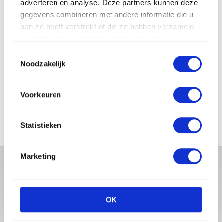
adverteren en analyse. Deze partners kunnen deze
JOSJE HUISMAN SHOWT
gegevens combineren met andere informatie die u
BABYBUIK OP IBIZA
aan ze heeft verstrekt of die ze hebben verzameld
op basis van uw gebruik van hun services.
Toestemmingsselectie
Noodzakelijk
MONICA GEUZE DEELT
PRACHTIGE FOTO MET BABY
Voorkeuren
ZARA-LIZZY
Statistieken
Marketing
OK