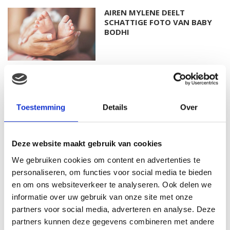
AIREN MYLENE DEELT
SCHATTIGE FOTO VAN BABY
BODHI
FOTO: SAAR KONINGSBERGER
MET DOCHTERTJE SCOTTIE
Toestemming
Details
Over
Deze website maakt gebruik van cookies
KIM KÖTTER DEELT PRACHTIGE
GEZINSFOTO MET HAAR
We gebruiken cookies om content en advertenties te
MANNEN
personaliseren, om functies voor social media te bieden
en om ons websiteverkeer te analyseren. Ook delen we
informatie over uw gebruik van onze site met onze
partners voor social media, adverteren en analyse. Deze
JOSJE HUISMAN SHOWT
partners kunnen deze gegevens combineren met andere
BABYBUIK OP IBIZA