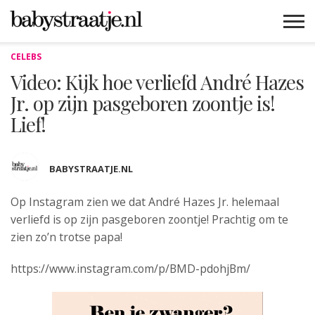
CELEBS
MAMABLOGS
MAMAVLOGS
ZWANGER
BABY
LIFESTYLE
MUSTHAVES
CELEBS
ADVIES
WEBSHOPS
GRATIS
WIN
KORTINGEN
Video: Kijk hoe verliefd André Hazes
Jr. op zijn pasgeboren zoontje is!
Lief!
BABYSTRAATJE.NL
Op Instagram zien we dat André Hazes Jr. helemaal
verliefd is op zijn pasgeboren zoontje! Prachtig om te
zien zo’n trotse papa!
https://www.instagram.com/p/BMD-pdohjBm/