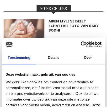
MEER CELEBS
AIREN MYLENE DEELT
SCHATTIGE FOTO VAN BABY
BODHI
FOTO: SAAR KONINGSBERGER
MET DOCHTERTJE SCOTTIE
Toestemming
Details
Over
Deze website maakt gebruik van cookies
We gebruiken cookies om content en advertenties te
KIM KÖTTER DEELT PRACHTIGE
personaliseren, om functies voor social media te bieden
GEZINSFOTO MET HAAR
en om ons websiteverkeer te analyseren. Ook delen we
MANNEN
informatie over uw gebruik van onze site met onze
partners voor social media, adverteren en analyse. Deze