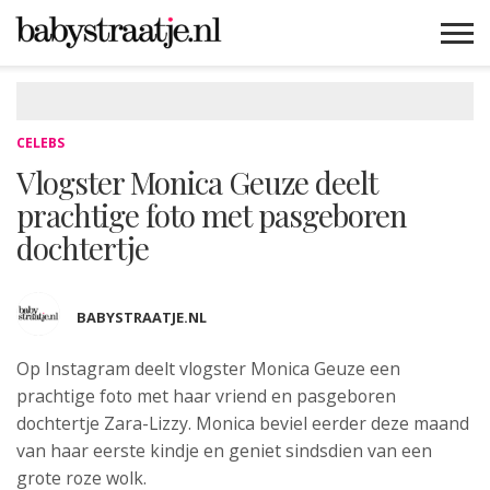
MAMABLOGS
MAMAVLOGS
ZWANGER
BABY
LIFESTYLE
MUSTHAVES
CELEBS
ADVIES
WEBSHOPS
GRATIS
WIN
KORTINGEN
CELEBS
Vlogster Monica Geuze deelt
prachtige foto met pasgeboren
dochtertje
BABYSTRAATJE.NL
Op Instagram deelt vlogster Monica Geuze een
prachtige foto
met haar vriend en pasgeboren
dochtertje Zara-Lizzy. Monica beviel eerder deze maand
van haar eerste kindje en geniet sindsdien van een
grote roze wolk.