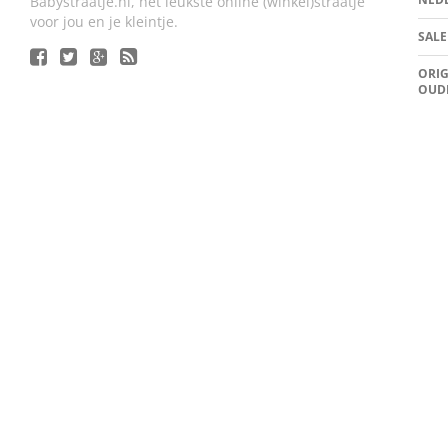
Babystraatje.nl, het leukste online (winkel)straatje
voor jou en je kleintje.
SALE
ORIG
OUD