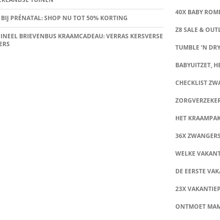
40X BABY ROMP
 BIJ PRÉNATAL: SHOP NU TOT 50% KORTING
Z8 SALE & OUT
INEEL BRIEVENBUS KRAAMCADEAU: VERRAS KERSVERSE
ERS
TUMBLE ‘N DRY
BABYUITZET, HE
CHECKLIST Z
ZORGVERZEKE
HET KRAAMPA
36X ZWANGER
WELKE VAKANT
DE EERSTE VAK
23X VAKANTIE
ONTMOET MA