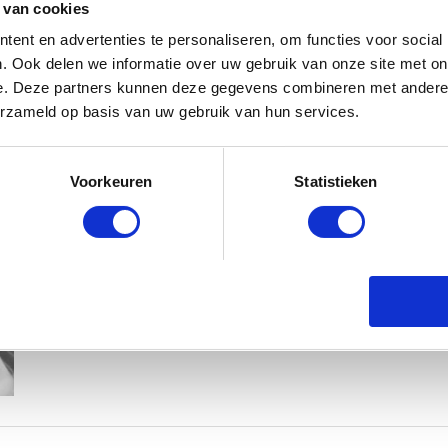
 van cookies
ent en advertenties te personaliseren, om functies voor social
. Ook delen we informatie over uw gebruik van onze site met on
e. Deze partners kunnen deze gegevens combineren met andere i
erzameld op basis van uw gebruik van hun services.
KIM KÖTTER DEELT PRACHTIGE G
Voorkeuren
Statistieken
MANNEN
BABYSTRAATJE.NL
23 OKTOBER 2018