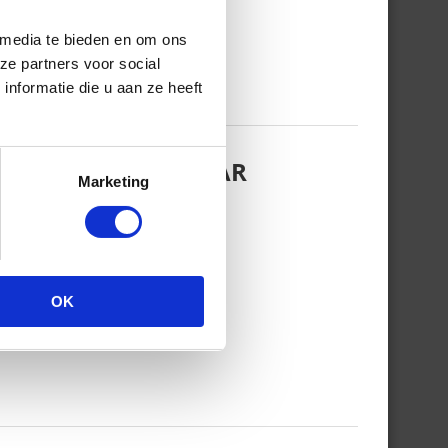
 media te bieden en om ons
ze partners voor social
nformatie die u aan ze heeft
EZINSFOTO MET HAAR
Marketing
OK