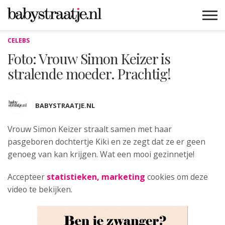
CELEBS
MAMABLOGS
MAMAVLOGS
ZWANGER
BABY
LIFESTYLE
MUSTHAVES
CELEBS
ADVIES
WEBSHOPS
GRATIS
WIN
KORTINGEN
Foto: Vrouw Simon Keizer is
stralende moeder. Prachtig!
BABYSTRAATJE.NL
Vrouw Simon Keizer straalt samen met haar
pasgeboren dochtertje Kiki
en ze zegt dat ze er geen
genoeg van kan krijgen. Wat een mooi gezinnetje!
Accepteer
statistieken, marketing
cookies om deze
video te bekijken.