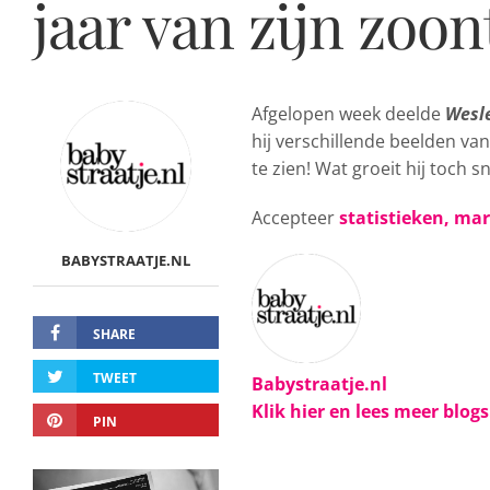
jaar van zijn zoon
Afgelopen week deelde
Wesle
hij verschillende beelden van
te zien! Wat groeit hij toch s
Accepteer
statistieken, ma
BABYSTRAATJE.NL
SHARE
TWEET
Babystraatje.nl
Klik hier en lees meer blog
PIN