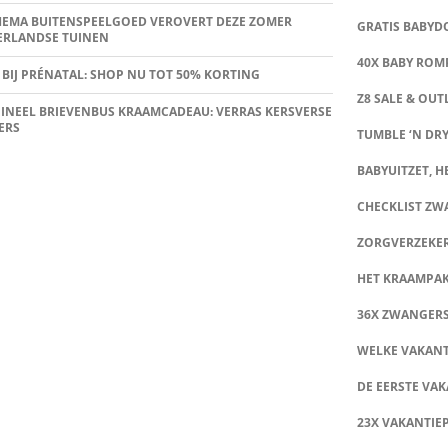
HEMA BUITENSPEELGOED VEROVERT DEZE ZOMER
GRATIS BABY
ERLANDSE TUINEN
40X BABY ROMP
 BIJ PRÉNATAL: SHOP NU TOT 50% KORTING
Z8 SALE & OUT
INEEL BRIEVENBUS KRAAMCADEAU: VERRAS KERSVERSE
ERS
TUMBLE ‘N DRY
BABYUITZET, HE
CHECKLIST Z
ZORGVERZEKE
HET KRAAMPA
36X ZWANGER
WELKE VAKANT
DE EERSTE VAK
23X VAKANTIE