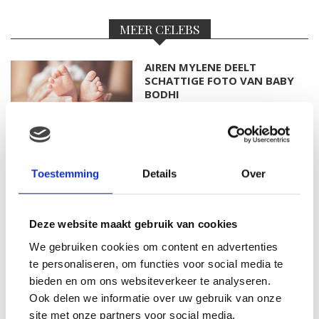
MEER CELEBS
AIREN MYLENE DEELT
SCHATTIGE FOTO VAN BABY
BODHI
FOTO: SAAR KONINGSBERGER
Toestemming
Details
Over
MET DOCHTERTJE SCOTTIE
Deze website maakt gebruik van cookies
We gebruiken cookies om content en advertenties
KIM KÖTTER DEELT PRACHTIGE
te personaliseren, om functies voor social media te
GEZINSFOTO MET HAAR
bieden en om ons websiteverkeer te analyseren.
MANNEN
Ook delen we informatie over uw gebruik van onze
site met onze partners voor social media,