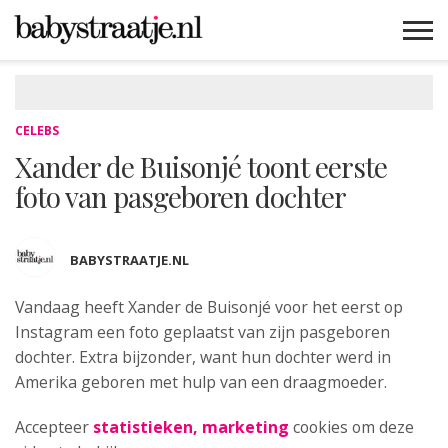
MAMABLOGS
MAMAVLOGS
ZWANGER
BABY
LIFESTYLE
MUSTHAVES
CELEBS
ADVIES
WEBSHOPS
GRATIS
WIN
KORTINGEN
CELEBS
Xander de Buisonjé toont eerste
foto van pasgeboren dochter
BABYSTRAATJE.NL
Vandaag heeft Xander de Buisonjé voor
het eerst op
Instagram een foto geplaatst van zijn pasgeboren
dochter. Extra bijzonder, want hun dochter werd in
Amerika geboren met hulp van een draagmoeder.
Accepteer
statistieken, marketing
cookies om deze