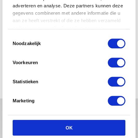
adverteren en analyse. Deze partners kunnen deze
gegevens combineren met andere informatie die u
JOSJE HUISMAN SHOWT
BABYBUIK OP IBIZA
aan ze heeft verstrekt of die ze hebben verzameld
op basis van uw gebruik van hun services.
Toestemmingsselectie
Noodzakelijk
MONICA GEUZE DEELT
PRACHTIGE FOTO MET BABY
Voorkeuren
ZARA-LIZZY
Statistieken
Marketing
OK