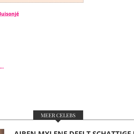
Buisonjé
s…
MEER CELEBS
AIREN MYLENE DEELT SCHATTIGE