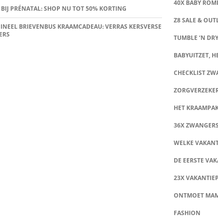
40X BABY ROMP
 BIJ PRÉNATAL: SHOP NU TOT 50% KORTING
Z8 SALE & OUT
INEEL BRIEVENBUS KRAAMCADEAU: VERRAS KERSVERSE
ERS
TUMBLE ‘N DRY
BABYUITZET, HE
CHECKLIST Z
ZORGVERZEKE
HET KRAAMPA
36X ZWANGER
WELKE VAKANT
DE EERSTE VAK
23X VAKANTIE
ONTMOET MA
FASHION