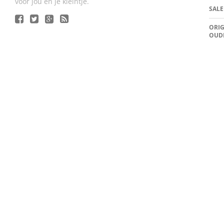
voor jou en je kleintje.
SALE
ORIG
OUD