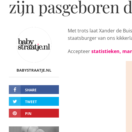
zijn pasgeboren 
Met trots laat Xander de
Buis
staatsburger van ons kikkerl
Accepteer
statistieken, ma
BABYSTRAATJE.NL
SHARE
TWEET
PIN