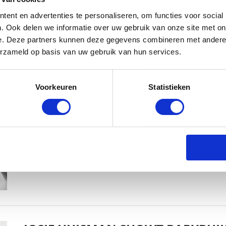
ent en advertenties te personaliseren, om functies voor social
. Ook delen we informatie over uw gebruik van onze site met on
e. Deze partners kunnen deze gegevens combineren met andere i
erzameld op basis van uw gebruik van hun services.
KIM KÖTTER DEELT PRACHTIGE G
Voorkeuren
Statistieken
MANNEN
BABYSTRAATJE.NL
23 OKTOBER 2018