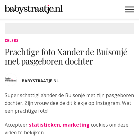
MAMABLOGS
MAMAVLOGS
ZWANGER
BABY
LIFESTYLE
MUSTHAVES
CELEBS
ADVIES
WEBSHOPS
GRATIS
WIN
KORTINGEN
CELEBS
Prachtige foto Xander de Buisonjé
met pasgeboren dochter
BABYSTRAATJE.NL
Super schattig! Xander de
Buisonjé met zijn pasgeboren
dochter. Zijn vrouw deelde dit kiekje op Instagram. Wat
een prachtige foto!
Accepteer
statistieken, marketing
cookies om deze
video te bekijken.