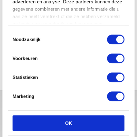
adverteren en analyse. Deze partners kunnen deze
JOSJE HUISMAN SHOWT
gegevens combineren met andere informatie die u
BABYBUIK OP IBIZA
aan ze heeft verstrekt of die ze hebben verzameld
op basis van uw gebruik van hun services.
Toestemmingsselectie
Noodzakelijk
MONICA GEUZE DEELT
PRACHTIGE FOTO MET BABY
Voorkeuren
ZARA-LIZZY
Statistieken
Marketing
OK