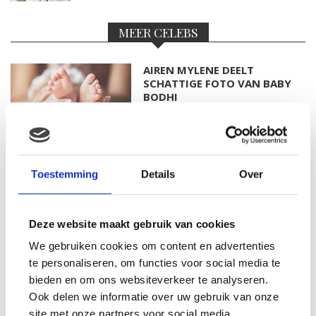
MEER CELEBS
AIREN MYLENE DEELT
SCHATTIGE FOTO VAN BABY
BODHI
FOTO: SAAR KONINGSBERGER
Toestemming
Details
Over
MET DOCHTERTJE SCOTTIE
Deze website maakt gebruik van cookies
We gebruiken cookies om content en advertenties
KIM KÖTTER DEELT PRACHTIGE
te personaliseren, om functies voor social media te
GEZINSFOTO MET HAAR
bieden en om ons websiteverkeer te analyseren.
MANNEN
Ook delen we informatie over uw gebruik van onze
site met onze partners voor social media,