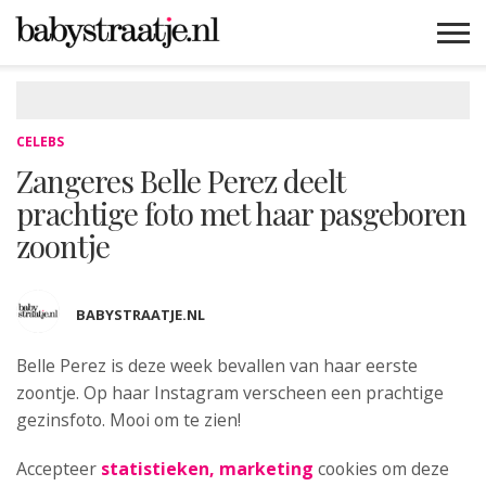
MAMABLOGS
MAMAVLOGS
ZWANGER
BABY
LIFESTYLE
MUSTHAVES
CELEBS
ADVIES
WEBSHOPS
GRATIS
WIN
KORTINGEN
CELEBS
Zangeres Belle Perez deelt
prachtige foto met haar pasgeboren
zoontje
BABYSTRAATJE.NL
Belle Perez is deze week bevallen van
haar eerste
zoontje. Op haar Instagram verscheen een prachtige
gezinsfoto. Mooi om te zien!
Accepteer
statistieken, marketing
cookies om deze