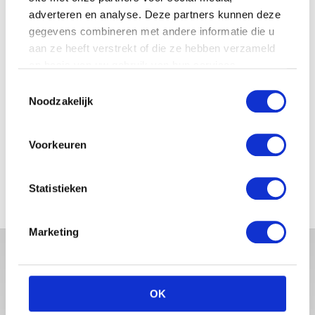
adverteren en analyse. Deze partners kunnen deze
gegevens combineren met andere informatie die u
JOSJE HUISMAN SHOWT
aan ze heeft verstrekt of die ze hebben verzameld
BABYBUIK OP IBIZA
op basis van uw gebruik van hun services.
Toestemmingsselectie
Noodzakelijk
MONICA GEUZE DEELT
PRACHTIGE FOTO MET BABY
Voorkeuren
ZARA-LIZZY
Statistieken
Marketing
OK