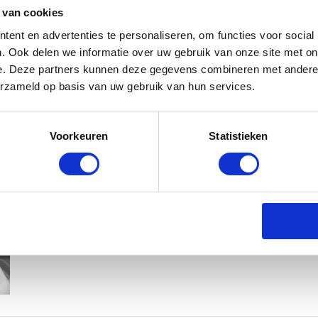
 van cookies
ent en advertenties te personaliseren, om functies voor social
. Ook delen we informatie over uw gebruik van onze site met on
e. Deze partners kunnen deze gegevens combineren met andere i
erzameld op basis van uw gebruik van hun services.
KIM KÖTTER DEELT PRACHTIGE G
Voorkeuren
Statistieken
MANNEN
BABYSTRAATJE.NL
23 OKTOBER 2018