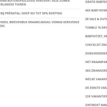
HEMA BUITENSPEELGOED VEROVERT DEZE ZOMER
GRATIS BABY
ERLANDSE TUINEN
40X BABY ROMP
 BIJ PRÉNATAL: SHOP NU TOT 50% KORTING
Z8 SALE & OUT
INEEL BRIEVENBUS KRAAMCADEAU: VERRAS KERSVERSE
ERS
TUMBLE ‘N DRY
BABYUITZET, HE
CHECKLIST Z
ZORGVERZEKE
HET KRAAMPA
36X ZWANGER
WELKE VAKANT
DE EERSTE VAK
23X VAKANTIE
ONTMOET MA