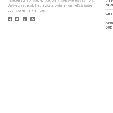
moederschap, babyproducten, lifestyle en fashion.
DIT 
NED
Babystraatje.nl, het leukste online (winkel)straatje
voor jou en je kleintje.
SALE
ORIG
OUD