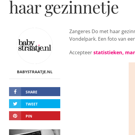
haar gezinnetje
Zangeres Do met haar gezin
Vondelpark. Een foto van ee
Accepteer
statistieken, ma
BABYSTRAATJE.NL
SHARE
TWEET
PIN