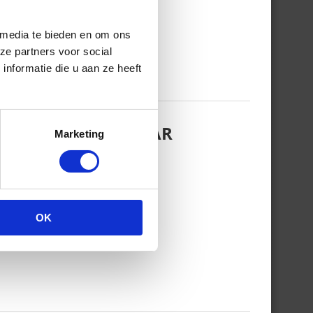
 media te bieden en om ons
ze partners voor social
nformatie die u aan ze heeft
EZINSFOTO MET HAAR
Marketing
OK