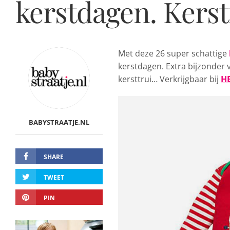
kerstdagen. Kers
Met deze 26 super schattige
kerstdagen. Extra bijzonder 
kersttrui… Verkrijgbaar bij
H
BABYSTRAATJE.NL
SHARE
TWEET
PIN