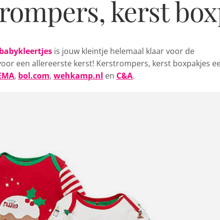
trompers, kerst bo
babykleertjes
is jouw kleintje helemaal klaar voor de
voor een allereerste kerst! Kerstrompers, kerst boxpakjes e
EMA
,
bol.com
,
wehkamp.nl
en
C&A
.