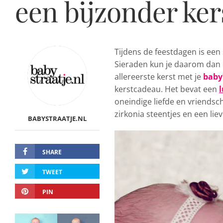
een bijzonder ke
Tijdens de feestdagen is een
Sieraden kun je daarom dan oo
allereerste kerst met je
baby
kerstcadeau. Het bevat een
oneindige liefde en vriendsc
zirkonia steentjes en een lie
BABYSTRAATJE.NL
SHARE
TWEET
PIN