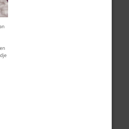
an
ben
dje