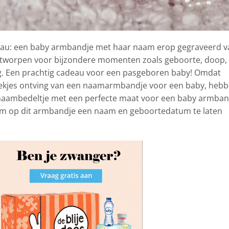
deau: een baby armbandje met haar naam erop gegraveerd v
l ontworpen voor bijzondere momenten zoals geboorte, doop,
ag. Een prachtig cadeau voor een pasgeboren baby! Omdat
ekjes ontving van een naamarmbandje voor een baby, heb
en naambedeltje met een perfecte maat voor een baby armban
om op dit armbandje een naam en geboortedatum te laten