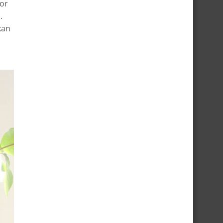
oor
.
kan