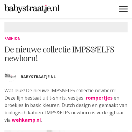
MAMABLOGS
MAMAVLOGS
ZWANGER
BABY
LIFESTYLE
MUSTHAVES
CELEBS
ADVIES
WEBSHOPS
GRATIS
WIN
KORTINGEN
FASHION
De nieuwe collectie IMPS&ELFS
newborn!
BABYSTRAATJE.NL
Wat leuk! De nieuwe IMPS&ELFS collectie newborn!
Deze
lijn bestaat uit t-shirts, vestjes,
rompertjes
en
broekjes in basic kleuren. Dutch design en gemaakt van
biologisch katoen. IMPS&ELFS newborn is verkrijgbaar
via
wehkamp.nl
.