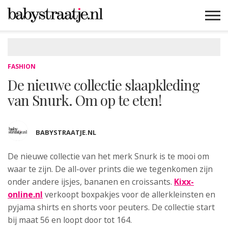
MAMABLOGS
MAMAVLOGS
ZWANGER
BABY
LIFESTYLE
MUSTHAVES
CELEBS
ADVIES
WEBSHOPS
GRATIS
WIN
KORTINGEN
FASHION
De nieuwe collectie slaapkleding
van Snurk. Om op te eten!
BABYSTRAATJE.NL
De nieuwe collectie van het merk Snurk
is te mooi om
waar te zijn. De all-over prints die we tegenkomen zijn
onder andere ijsjes, bananen en croissants.
Kixx-
online.nl
verkoopt boxpakjes voor de allerkleinsten en
pyjama shirts en shorts voor peuters. De collectie start
bij maat 56 en loopt door tot 164.