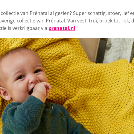
ollectie van Prénatal
al gezien? Super schattig, stoer, lief e
rige collectie van Prénatal. Van vest, trui, broek tot rok, 
ie is verkrijgbaar via
prenatal.nl
.