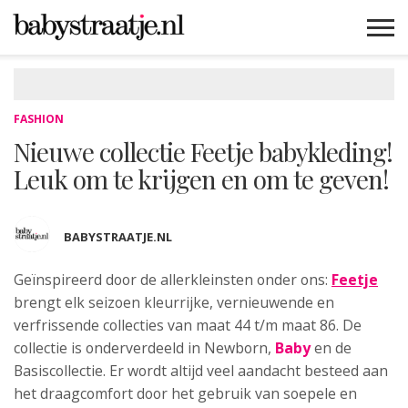
MAMABLOGS
MAMAVLOGS
ZWANGER
BABY
LIFESTYLE
MUSTHAVES
CELEBS
ADVIES
WEBSHOPS
GRATIS
WIN
KORTINGEN
FASHION
Nieuwe collectie Feetje babykleding!
Leuk om te krijgen en om te geven!
BABYSTRAATJE.NL
Geïnspireerd door de allerkleinsten onder ons:
Feetje
brengt
elk seizoen kleurrijke, vernieuwende en
verfrissende collecties van maat 44 t/m maat 86. De
collectie is onderverdeeld in Newborn,
Baby
en de
Basiscollectie. Er wordt altijd veel aandacht besteed aan
het draagcomfort door het gebruik van soepele en