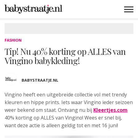
MAMABLOGS
MAMAVLOGS
ZWANGER
BABY
LIFESTYLE
MUSTHAVES
CELEBS
ADVIES
WEBSHOPS
GRATIS
WIN
KORTINGEN
FASHION
Tip! Nu 40% korting op ALLES van
Vingino babykleding!
BABYSTRAATJE.NL
Vingino heeft een uitgebreide
collectie vol met trendy
kleuren en hippe prints. Iets waar Vingino ieder seizoen
weer bekend om staat. Ontvang nu bij
Kleertjes.com
40% korting op ALLES van Vingino! Wees er snel bij,
want deze actie is alleen geldig tot en met 16 juni!