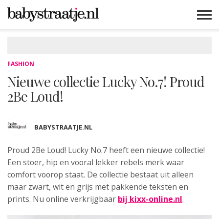
MAMABLOGS
MAMAVLOGS
ZWANGER
BABY
LIFESTYLE
MUSTHAVES
CELEBS
ADVIES
WEBSHOPS
GRATIS
WIN
KORTINGEN
FASHION
Nieuwe collectie Lucky No.7! Proud
2Be Loud!
BABYSTRAATJE.NL
Proud 2Be Loud! Lucky No.7 heeft
een nieuwe collectie!
Een stoer, hip en vooral lekker rebels merk waar
comfort voorop staat. De collectie bestaat uit alleen
maar zwart, wit en grijs met pakkende teksten en
prints. Nu online verkrijgbaar
bij kixx-online.nl
.