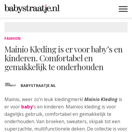
MAMABLOGS
MAMAVLOGS
ZWANGER
BABY
LIFESTYLE
MUSTHAVES
CELEBS
ADVIES
WEBSHOPS
GRATIS
WIN
KORTINGEN
FASHION
Mainio Kleding is er voor baby’s en
kinderen. Comfortabel en
gemakkelijk te onderhouden
BABYSTRAATJE.NL
Mainio, weer zo’n leuk kledingmerk!
Mainio Kleding
is
er
voor
baby
’s en kinderen. Mainios kleding is voor
dagelijks gebruik, comfortabel en gemakkelijk te
onderhouden. Van broeken, sweaters, skipak tot een
superzachte, multifunctionele deken. De collectie is voor