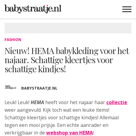
MAMABLOGS
MAMAVLOGS
ZWANGER
BABY
LIFESTYLE
MUSTHAVES
CELEBS
ADVIES
WEBSHOPS
GRATIS
WIN
KORTINGEN
FASHION
Nieuw! HEMA babykleding voor het
najaar. Schattige kleertjes voor
schattige kindjes!
BABYSTRAATJE.NL
Leuk! Leuk!
HEMA
heeft voor het najaar haar
collectie
weer aangevuld. Kijk toch wat een leuke items!
Schattige kleertjes voor schattige kindjes! Allemaal
tegen een mooi prijsje. Een echte aanrader en
verkrijgbaar in de
webshop van HEMA
!