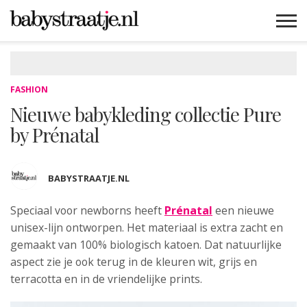
MAMABLOGS
MAMAVLOGS
ZWANGER
BABY
LIFESTYLE
MUSTHAVES
CELEBS
ADVIES
WEBSHOPS
GRATIS
WIN
KORTINGEN
FASHION
Nieuwe babykleding collectie Pure
by Prénatal
BABYSTRAATJE.NL
Speciaal voor newborns heeft
Prénatal
een nieuwe
unisex-lijn ontworpen.
Het materiaal is extra zacht en
gemaakt van 100% biologisch katoen. Dat natuurlijke
aspect zie je ook terug in de kleuren wit, grijs en
terracotta en in de vriendelijke prints.