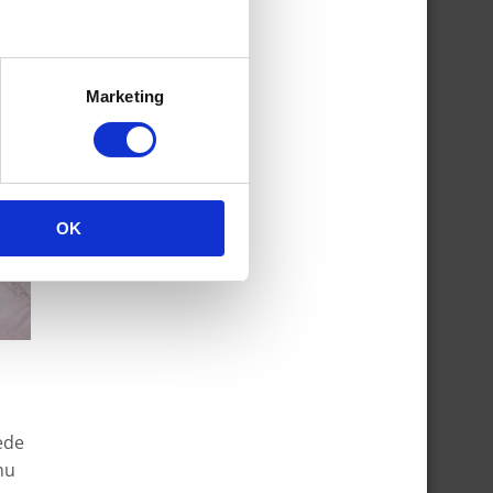
Marketing
OK
oede
nu