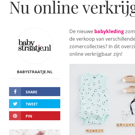
Nu online verkrij
De nieuwe
babykleding
zome
de verkoop van verschillend
zomercollecties? In dit overz
online verkrijgbaar zijn!
BABYSTRAATJE.NL
SHARE
TWEET
PIN