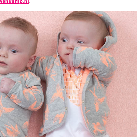
wehkamp.nl
.