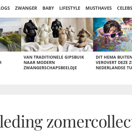
LOGS
ZWANGER
BABY
LIFESTYLE
MUSTHAVES
CELEB
VAN TRADITIONELE GIPSBUIK
DIT HEMA BUITE
R
NAAR MODERN
VEROVERT DEZE 
ZWANGERSCHAPSBEELDJE
NEDERLANDSE T
eding zomercollect