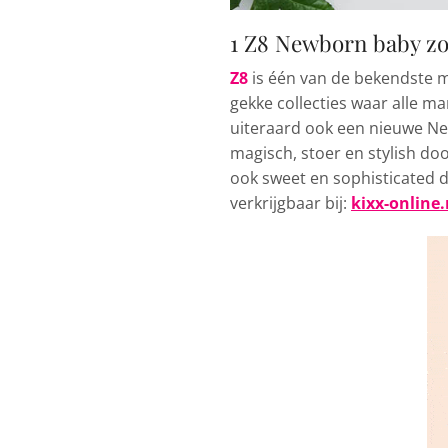
1 Z8 Newborn baby z
Z8
is één van de bekendste me
gekke collecties waar alle m
uiteraard ook een nieuwe Newb
magisch, stoer en stylish door
ook sweet en sophisticated d
verkrijgbaar bij:
kixx-online.