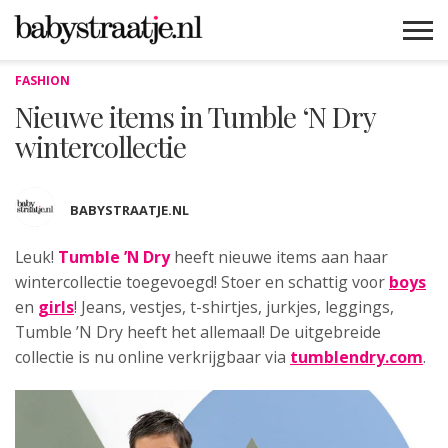
FASHION
MAMABLOGS
MAMAVLOGS
ZWANGER
BABY
LIFESTYLE
MUSTHAVES
CELEBS
ADVIES
WEBSHOPS
GRATIS
WIN
KORTINGEN
Nieuwe items in Tumble ‘N Dry
wintercollectie
BABYSTRAATJE.NL
Leuk!
Tumble ’N Dry
heeft nieuwe items
aan haar
wintercollectie toegevoegd! Stoer en schattig voor
boys
en
girls
! Jeans, vestjes, t-shirtjes, jurkjes, leggings,
Tumble ’N Dry heeft het allemaal! De uitgebreide
collectie is nu online verkrijgbaar via
tumblendry.com
.