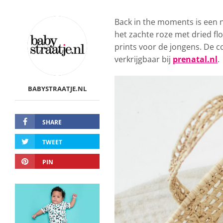
Back in the moments is een n
het zachte roze met dried fl
prints voor de jongens. De c
verkrijgbaar bij
prenatal.nl
.
BABYSTRAATJE.NL
SHARE
TWEET
PIN