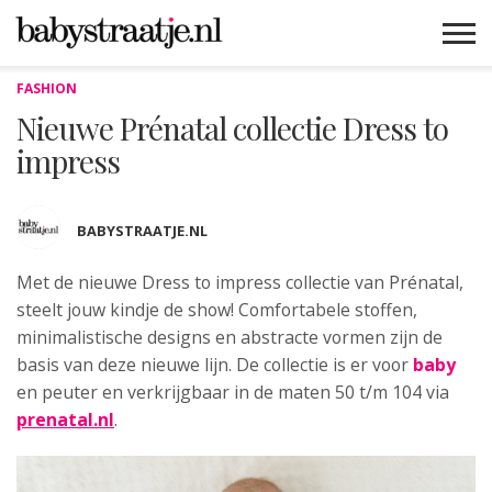
FASHION
MAMABLOGS
MAMAVLOGS
ZWANGER
BABY
LIFESTYLE
MUSTHAVES
CELEBS
ADVIES
WEBSHOPS
GRATIS
WIN
KORTINGEN
Nieuwe Prénatal collectie Dress to
impress
BABYSTRAATJE.NL
Met de nieuwe Dress to impress collectie van Prénatal
,
steelt jouw kindje de show! Comfortabele stoffen,
minimalistische designs en abstracte vormen zijn de
basis van deze nieuwe lijn. De collectie is er voor
baby
en peuter en verkrijgbaar in de maten 50 t/m 104 via
prenatal.nl
.