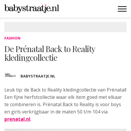
MAMABLOGS
MAMAVLOGS
ZWANGER
BABY
LIFESTYLE
MUSTHAVES
CELEBS
ADVIES
WEBSHOPS
GRATIS
WIN
KORTINGEN
FASHION
De Prénatal Back to Reality
kledingcollectie
BABYSTRAATJE.NL
Leuk tip: de Back to Reality kledingcollectie
van Prénatal!
Een fijne herfstcollectie waar elk item goed met elkaar
te combineren is. Prénatal Back to Reality is voor boys
en girls verkrijgbaar in de maten 50 t/m 104 via
prenatal.nl
.