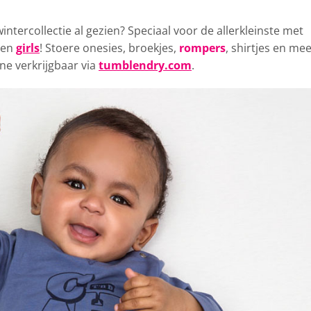
ntercollectie al gezien?
Speciaal voor de allerkleinste met
en
girls
! Stoere onesies, broekjes,
rompers
, shirtjes en mee
ine verkrijgbaar via
tumblendry.com
.