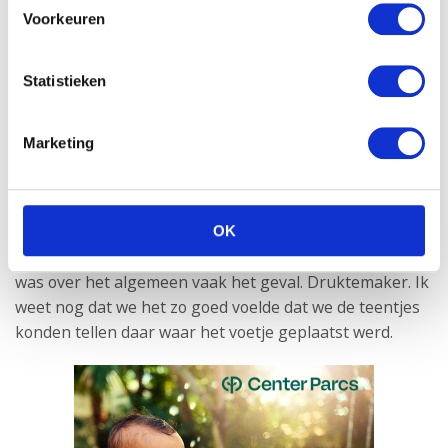
Voorkeuren
Statistieken
Ik genoot intens van deze zwangerschap. De hele
ervaring “mama” voelde ik mij ontzettend één met deze
Marketing
baby. Verheugde ontzettend op de eerste ontmoeting.
Hoe hij/zij eruit zou zien. Hoe ik het zou vinden en mijn
man. Ik sprak veel tegen onze baby en mijn man ook. Ik
weet nog dat hij een keer thuis kwam in de nacht en de
OK
baby er een groot feest van maakte in mijn buik. Dit
was over het algemeen vaak het geval. Druktemaker. Ik
weet nog dat we het zo goed voelde dat we de teentjes
konden tellen daar waar het voetje geplaatst werd.