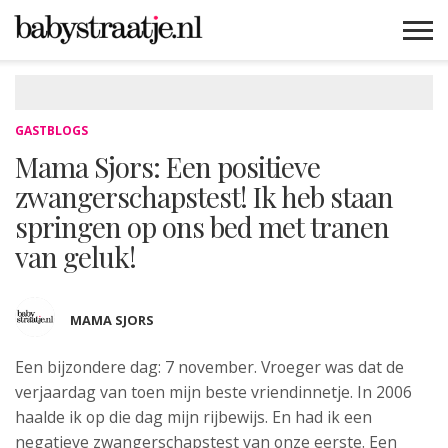
MAMABLOGS
MAMAVLOGS
ZWANGER
BABY
LIFESTYLE
MUSTHAVES
CELEBS
ADVIES
WEBSHOPS
GRATIS
WIN
KORTINGEN
GASTBLOGS
Mama Sjors: Een positieve
zwangerschapstest! Ik heb staan
springen op ons bed met tranen
van geluk!
MAMA SJORS
Een bijzondere dag: 7 november. Vroeger was dat
de
verjaardag van toen mijn beste vriendinnetje. In 2006
haalde ik op die dag mijn rijbewijs. En had ik een
negatieve zwangerschapstest van onze eerste. Een