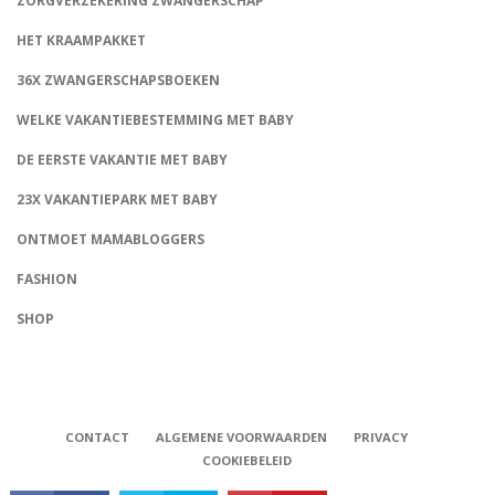
ZORGVERZEKERING ZWANGERSCHAP
HET KRAAMPAKKET
36X ZWANGERSCHAPSBOEKEN
WELKE VAKANTIEBESTEMMING MET BABY
DE EERSTE VAKANTIE MET BABY
23X VAKANTIEPARK MET BABY
ONTMOET MAMABLOGGERS
FASHION
CONNECT
SHOP
CONTACT
ALGEMENE VOORWAARDEN
PRIVACY
COOKIEBELEID
Babystraatje.nl, Copyright © 2019