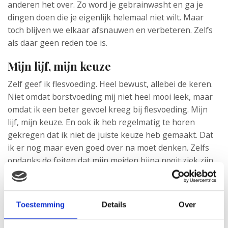
anderen het over. Zo word je gebrainwasht en ga je
dingen doen die je eigenlijk helemaal niet wilt. Maar
toch blijven we elkaar afsnauwen en verbeteren. Zelfs
als daar geen reden toe is.
Mijn lijf, mijn keuze
Zelf geef ik flesvoeding. Heel bewust, allebei de keren.
Niet omdat borstvoeding mij niet heel mooi leek, maar
omdat ik een beter gevoel kreeg bij flesvoeding. Mijn
lijf, mijn keuze. En ook ik heb regelmatig te horen
gekregen dat ik niet de juiste keuze heb gemaakt. Dat
ik er nog maar even goed over na moet denken. Zelfs
ondanks de feiten dat mijn meiden bijna nooit ziek zijn,
liepen voor ze 1 waren, kerngezond zijn en lekker veel
vetjes hebben. Dan nóg is de flesvoeding niet goed
genoeg. Want er is altijd een andere keuze en welke
Toestemming
Details
Over
keuze je ook maakt, de andere is beter.