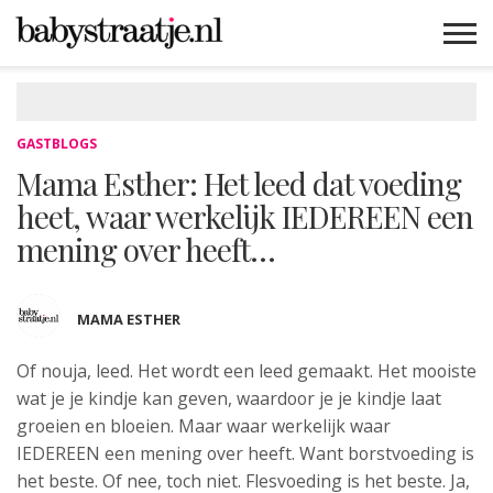
MAMABLOGS
MAMAVLOGS
ZWANGER
BABY
LIFESTYLE
MUSTHAVES
CELEBS
ADVIES
WEBSHOPS
GRATIS
WIN
KORTINGEN
GASTBLOGS
Mama Esther: Het leed dat voeding
heet, waar werkelijk IEDEREEN een
mening over heeft…
MAMA ESTHER
Of nouja, leed. Het wordt een leed gemaakt. Het mooiste
wat je je kindje kan geven
, waardoor je je kindje laat
groeien en bloeien. Maar waar werkelijk waar
IEDEREEN een mening over heeft. Want borstvoeding is
het beste. Of nee, toch niet. Flesvoeding is het beste. Ja,