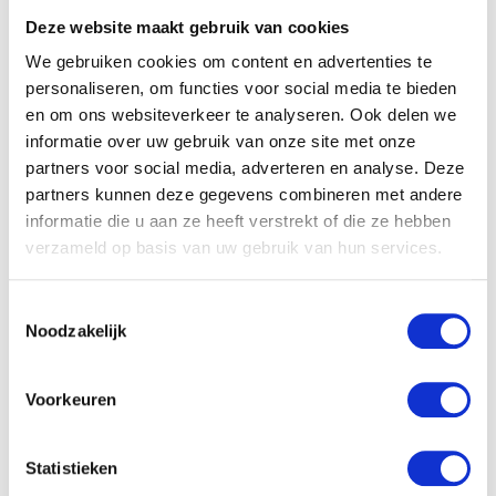
“Wees eens lief, accepteer
Deze website maakt gebruik van cookies
We gebruiken cookies om content en advertenties te
dat er andere meningen
personaliseren, om functies voor social media te bieden
zijn dan die van jou.”
en om ons websiteverkeer te analyseren. Ook delen we
informatie over uw gebruik van onze site met onze
partners voor social media, adverteren en analyse. Deze
Wees eens lief voor iemand anders
partners kunnen deze gegevens combineren met andere
informatie die u aan ze heeft verstrekt of die ze hebben
Ik ben er klaar mee dat we elkaar lopen af te snauwen.
verzameld op basis van uw gebruik van hun services.
Wees eens lief, accepteer dat er andere meningen zijn
dan die van jou. Dat niet hetzelfde werkt bij iedereen.
Dat iedereen een eigen keuze mag maken, ongeacht of
Toestemmingsselectie
Noodzakelijk
jij het er nou mee eens bent of niet. Wees eens lief voor
iemand anders, wees eens begripvol over iemand
anders zijn keuze. Dan wordt het allemaal nét een
Voorkeuren
stukje mooier.
Statistieken