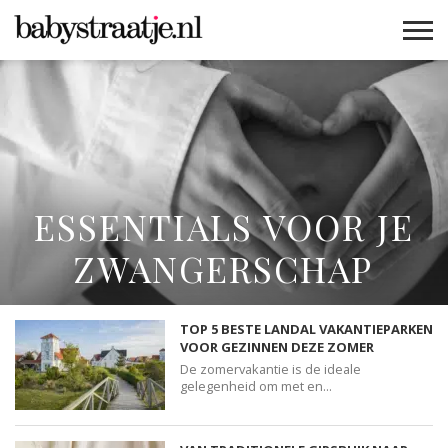
MAMABLOGS
MAMAVLOGS
ZWANGER
BABY
LIFESTYLE
MUSTHAVES
CELEBS
ADVIES
WEBSHOPS
GRATIS
WIN
KORTINGEN
ESSENTIALS VOOR JE
ZWANGERSCHAP
TOP 5 BESTE LANDAL VAKANTIEPARKEN
VOOR GEZINNEN DEZE ZOMER
De zomervakantie is de ideale
gelegenheid om met en...