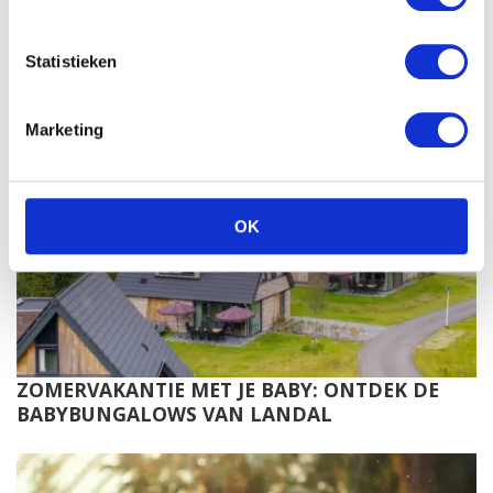
ZOMERVAKANTIE MET BABY EN GEZIN:
ONTDEK LANDAL
Statistieken
Marketing
OK
ZOMERVAKANTIE MET JE BABY: ONTDEK DE
BABYBUNGALOWS VAN LANDAL