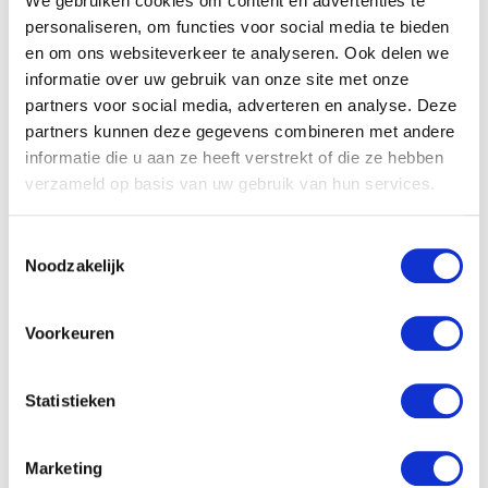
We gebruiken cookies om content en advertenties te
personaliseren, om functies voor social media te bieden
en om ons websiteverkeer te analyseren. Ook delen we
informatie over uw gebruik van onze site met onze
partners voor social media, adverteren en analyse. Deze
partners kunnen deze gegevens combineren met andere
ALLES WAT JE WIL WETEN OVER DE
informatie die u aan ze heeft verstrekt of die ze hebben
ZWANGERSCHAPSCURSUS
verzameld op basis van uw gebruik van hun services.
Toestemmingsselectie
NIEUWSTE BLOGS
Noodzakelijk
DEZE HEMA ZWANGERSCHAPSONDERGOED
ESSENTIALS HAD JE LIEVER EERDER ONTDEKT
Voorkeuren
Statistieken
TOP 5 BESTE LANDAL VAKANTIEPARKEN VOOR
GEZINNEN DEZE ZOMER
Marketing