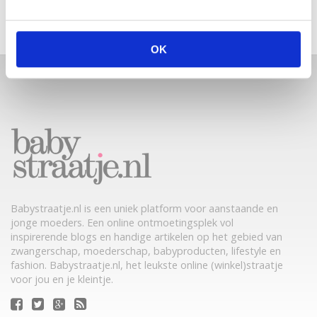
VAN TRADITIONELE GIPSBUIK NAAR MODERN
ZWANGERSCHAPSBEELDJE
OK
Babystraatje.nl is een uniek platform voor aanstaande en
jonge moeders. Een online ontmoetingsplek vol
inspirerende blogs en handige artikelen op het gebied van
zwangerschap, moederschap, babyproducten, lifestyle en
fashion. Babystraatje.nl, het leukste online (winkel)straatje
voor jou en je kleintje.