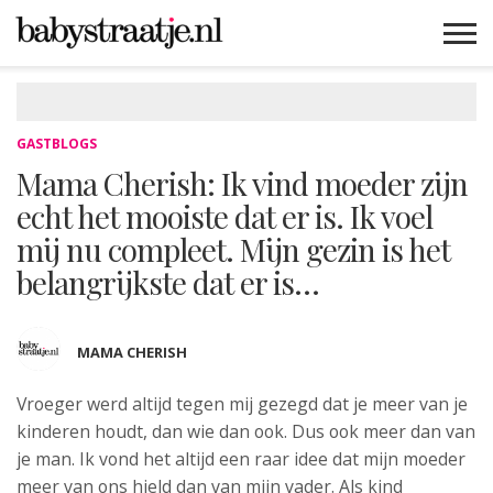
MAMABLOGS
MAMAVLOGS
ZWANGER
BABY
LIFESTYLE
MUSTHAVES
CELEBS
ADVIES
WEBSHOPS
GRATIS
WIN
KORTINGEN
GASTBLOGS
Mama Cherish: Ik vind moeder zijn
echt het mooiste dat er is. Ik voel
mij nu compleet. Mijn gezin is het
belangrijkste dat er is…
MAMA CHERISH
Vroeger werd altijd tegen
mij gezegd dat je meer van je
kinderen houdt, dan wie dan ook. Dus ook meer dan van
je man. Ik vond het altijd een raar idee dat mijn moeder
meer van ons hield dan van mijn vader. Als kind