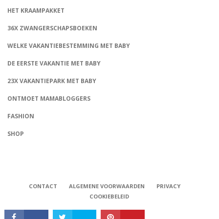
HET KRAAMPAKKET
36X ZWANGERSCHAPSBOEKEN
WELKE VAKANTIEBESTEMMING MET BABY
DE EERSTE VAKANTIE MET BABY
23X VAKANTIEPARK MET BABY
ONTMOET MAMABLOGGERS
FASHION
CONNECT
SHOP
CONTACT
ALGEMENE VOORWAARDEN
PRIVACY
COOKIEBELEID
Babystraatje.nl, Copyright © 2019