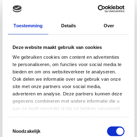
MAMA ESTHER: OP MIJN 20E
RAAKTE IK ZWANGER VAN
MIJN EERSTE DOCHTER
Toestemming
Details
Over
Deze website maakt gebruik van cookies
MAMA ISABELLA: MIJN
We gebruiken cookies om content en advertenties
BEVALLINGSVERHAAL DEEL 1
te personaliseren, om functies voor social media te
bieden en om ons websiteverkeer te analyseren.
Ook delen we informatie over uw gebruik van onze
site met onze partners voor social media,
adverteren en analyse. Deze partners kunnen deze
MAMA ALYSIA: IK KREEG
HERHAALDE MISKRAMEN, IK
gegevens combineren met andere informatie die u
VOELDE ME EEN
aan ze heeft verstrekt of die ze hebben verzameld
MISLUKKELING…
op basis van uw gebruik van hun services.
Toestemmingsselectie
Noodzakelijk