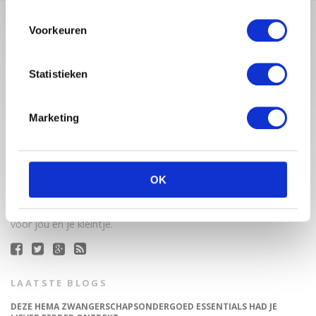
Voorkeuren
Statistieken
Marketing
Babystraatje.nl is een uniek platform voor aanstaande en
jonge moeders. Een online ontmoetingsplek vol
OK
inspirerende blogs en handige artikelen op het gebied van
zwangerschap, moederschap, babyproducten, lifestyle en
fashion. Babystraatje.nl, het leukste online (winkel)straatje
voor jou en je kleintje.
LAATSTE BLOGS
DEZE HEMA ZWANGERSCHAPSONDERGOED ESSENTIALS HAD JE