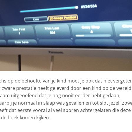
ld is op de behoefte van je kind moet je ook dat niet vergete
r zware prestatie heeft geleverd door een kind op de wereld
ichaam uitgeoefend dat je nog nooit eerder hebt gedaan,
rbij je normaal in slaap was gevallen en tot slot jezelf zow
 heeft dat eerste vooral al veel sporen achtergelaten die deze
de hoek komen kijken.