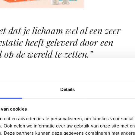
et dat je lichaam wel al een zeer
statie heeft geleverd door een
 op de wereld te zetten.”
erschil is omdat er een ander kindje in je zit. Qua jongen of
Details
ant dit wordt ook een kereltje. Ik denk dat het verschil in de
 al een ander leven hebt nadat je je eerste kind hebt gekre
ebt gekregen. Bedoel als ik kijk naar de veranderingen in m
 van cookies
t dag en nacht tegenover toen Trey er nog niet was. Alleen nog
ent en advertenties te personaliseren, om functies voor social
aat stel er komt een nummer 3, zal dat dan weer anders zij
. Ook delen we informatie over uw gebruik van onze site met on
e. Deze partners kunnen deze gegevens combineren met andere i