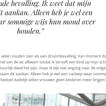
nde bevalling. Ik weet dat mijn
t aankan. Alleen heb je wel een
ar sommige wijs hun mond over
houden.”
at velen zouden zien als een droombevalling. Van moment d
k net van de wc afkwam totdat ik versuft een kind op mijn sc
uurlijk deed het pijn, maar ik kijk niet angstig naar de volg
lichaam dit aankan. Alleen heb je wel een nasleep waar somm
bedoel dadelijk willen vrouwen geen kinderen meer krijgen