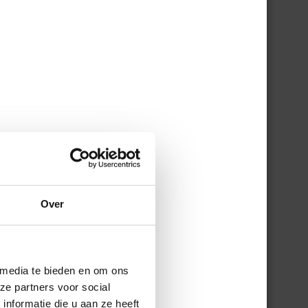
Over
gen
ijn
 media te bieden en om ons
n?
ze partners voor social
nformatie die u aan ze heeft