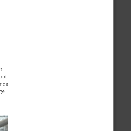
at
hoot
ende
ige