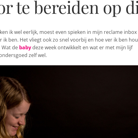
r te bereiden op di
en ik wel eerlijk, moest even spieken in
mijn reclame inbox
 ik ben. Het vliegt ook zo snel voorbij en hoe ver ik ben hou
j. Wat de
baby
deze week ontwikkelt en wat er met mijn lijf
dondersgoed zelf wel.