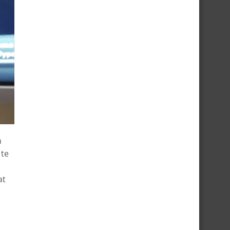
n
 te
at