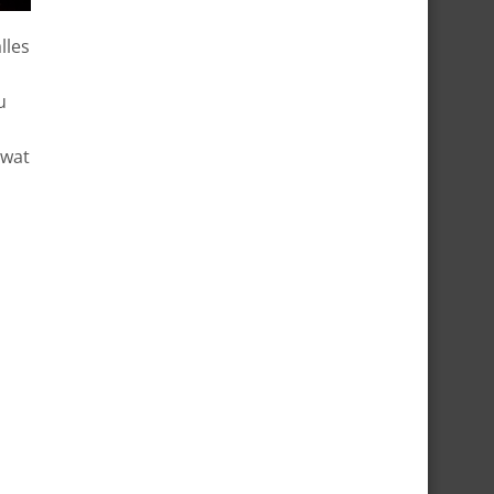
lles
u
 wat