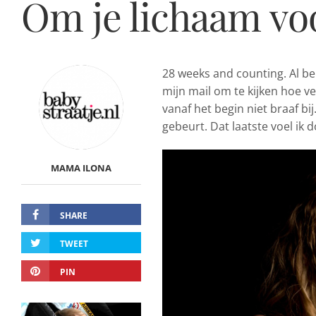
Om je lichaam voo
28 weeks and counting. Al bek
mijn mail om te kijken hoe ver
vanaf het begin niet braaf bi
gebeurt. Dat laatste voel ik 
MAMA ILONA
SHARE
TWEET
PIN