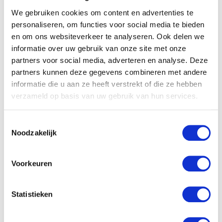
We gebruiken cookies om content en advertenties te
personaliseren, om functies voor social media te bieden
en om ons websiteverkeer te analyseren. Ook delen we
informatie over uw gebruik van onze site met onze
partners voor social media, adverteren en analyse. Deze
partners kunnen deze gegevens combineren met andere
informatie die u aan ze heeft verstrekt of die ze hebben
verzameld op basis van uw gebruik van hun services.
Toestemmingsselectie
Noodzakelijk
Voorkeuren
Ik vind alles prima, als ik maar te eten krijg.
Al is Fenna echt een super makkelijk kind en is ze, zelfs
Statistieken
nu ze ziek is, nog steeds vrolijk en maakt ze me altijd
met haar ondeugende snoet aan het lachen. Ik mag