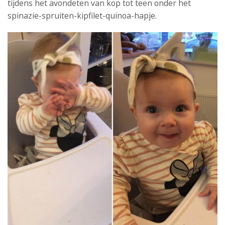
tijdens het avondeten van kop tot teen onder het
spinazie-spruiten-kipfilet-quinoa-hapje.