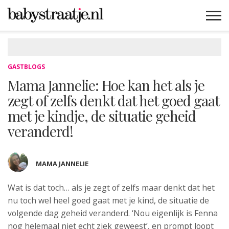
MAMABLOGS
MAMAVLOGS
ZWANGER
BABY
LIFESTYLE
MUSTHAVES
CELEBS
ADVIES
WEBSHOPS
GRATIS
WIN
KORTINGEN
GASTBLOGS
Mama Jannelie: Hoe kan het als je
zegt of zelfs denkt dat het goed gaat
met je kindje, de situatie geheid
veranderd!
MAMA JANNELIE
Wat is dat toch… als je zegt of
zelfs maar denkt dat het
nu toch wel heel goed gaat met je kind, de situatie de
volgende dag geheid veranderd. ‘Nou eigenlijk is Fenna
nog helemaal niet echt ziek geweest’, en prompt loopt