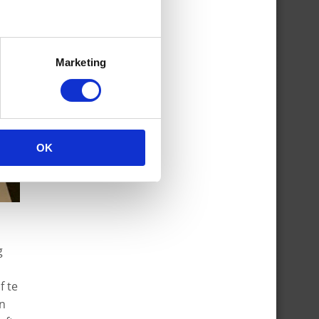
Marketing
OK
g
f te
en