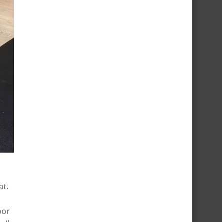
at.
oor