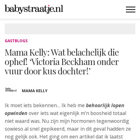
MAMABLOGS
MAMAVLOGS
ZWANGER
BABY
LIFESTYLE
MUSTHAVES
CELEBS
ADVIES
WEBSHOPS
GRATIS
WIN
KORTINGEN
GASTBLOGS
Mama Kelly: Wat belachelijk die
ophef! ‘Victoria Beckham onder
vuur door kus dochter!’
MAMA KELLY
Ik moet iets bekennen… Ik heb me
behoorlijk lopen
opwinden
over iets wat
eigenlijk m’n boosheid totaal
niet waard was. Nu zijn mijn hormonen tegenwoordig
sowieso al snel gepikeerd, maar in dit geval hadden ze
nog gelijk ook. Het ging om een artikel dat ik laatst