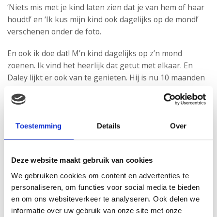
‘Niets mis met je kind laten zien dat je van hem of haar
houdt!’ en ‘Ik kus mijn kind ook dagelijks op de mond!’
verschenen onder de foto.
En ook ik doe dat! M’n kind dagelijks op z’n mond
zoenen. Ik vind het heerlijk dat getut met elkaar. En
Daley lijkt er ook van te genieten. Hij is nu 10 maanden
oud en met regelmaat word ik juist door hém
“aangevallen en opgevreten”. En als mama dan
uiteindelijk doordraaft met al dat gekuskonterij, geeft
hij vanzelf wel aan wanneer het leuk geweest is.
Toestemming
Details
Over
Deze website maakt gebruik van cookies
We gebruiken cookies om content en advertenties te
personaliseren, om functies voor social media te bieden
en om ons websiteverkeer te analyseren. Ook delen we
informatie over uw gebruik van onze site met onze