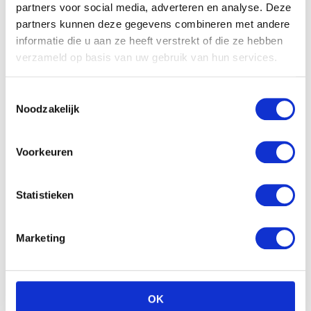
partners voor social media, adverteren en analyse. Deze
partners kunnen deze gegevens combineren met andere
informatie die u aan ze heeft verstrekt of die ze hebben
verzameld op basis van uw gebruik van hun services.
Toestemmingsselectie
Noodzakelijk
Voorkeuren
Statistieken
In eerste instantie moest ik heel hard lachen om deze
Marketing
hele ophef, omdat het gewoon te belachelijk voor
woorden is. Maar tegelijkertijd wekte het heel veel
woede bij me op. Want volgens mij zijn er momenteel
OK
genoeg zaken gaande waar we ons beter druk om