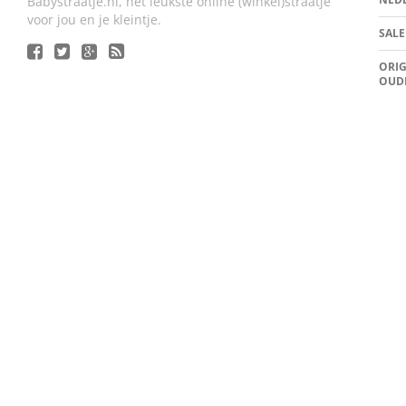
Babystraatje.nl, het leukste online (winkel)straatje
voor jou en je kleintje.
SALE
ORIG
OUD