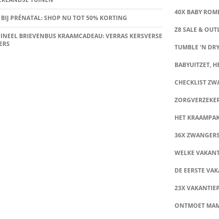
40X BABY ROMP
 BIJ PRÉNATAL: SHOP NU TOT 50% KORTING
Z8 SALE & OUT
INEEL BRIEVENBUS KRAAMCADEAU: VERRAS KERSVERSE
ERS
TUMBLE ‘N DRY
BABYUITZET, HE
CHECKLIST Z
ZORGVERZEKE
HET KRAAMPA
36X ZWANGER
WELKE VAKANT
DE EERSTE VAK
23X VAKANTIE
ONTMOET MA