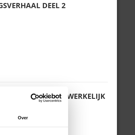
GSVERHAAL DEEL 2
EDING HEET, WAAR WERKELIJK
FT…
Over