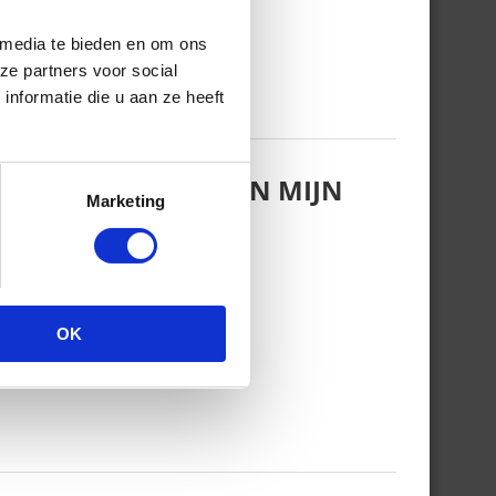
 media te bieden en om ons
ze partners voor social
nformatie die u aan ze heeft
KTE IK ZWANGER VAN MIJN
Marketing
OK