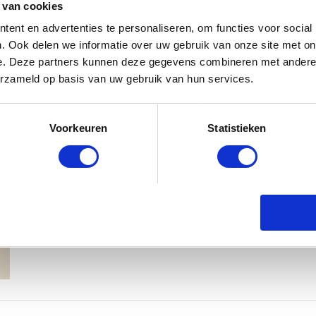
 van cookies
ent en advertenties te personaliseren, om functies voor social
. Ook delen we informatie over uw gebruik van onze site met on
e. Deze partners kunnen deze gegevens combineren met andere i
erzameld op basis van uw gebruik van hun services.
MAMA ESTHER: OP MIJN 20E RAA
Voorkeuren
Statistieken
EERSTE DOCHTER
MAMA ESTHER
22 JULI 2020