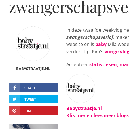
zwangerschapsver
In deze twaalfde weekvlog n
zwangerschapsverlof
, maken
website en is
baby
Mila wede
verder! Tip! Kim’s
vorige vlo
Accepteer
statistieken, ma
BABYSTRAATJE.NL
SHARE
TWEET
Babystraatje.nl
PIN
Klik hier en lees meer blog