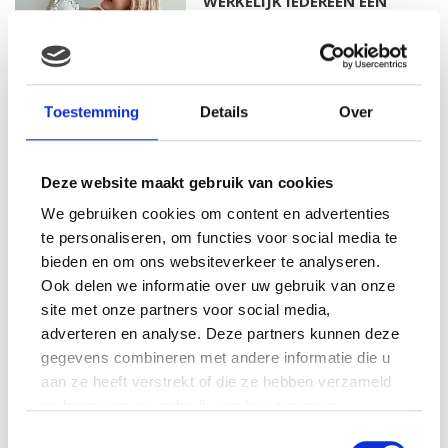
WERKELIJK IEDEREEN EEN
MENING OVER HEEFT…
MAMA ESTHER: OP MIJN 20E
Toestemming
Details
Over
RAAKTE IK ZWANGER VAN
MIJN EERSTE DOCHTER
Deze website maakt gebruik van cookies
We gebruiken cookies om content en advertenties
MAMA ISABELLA: MIJN
te personaliseren, om functies voor social media te
BEVALLINGSVERHAAL DEEL 1
bieden en om ons websiteverkeer te analyseren.
Ook delen we informatie over uw gebruik van onze
site met onze partners voor social media,
adverteren en analyse. Deze partners kunnen deze
gegevens combineren met andere informatie die u
MAMA ALYSIA: IK KREEG
aan ze heeft verstrekt of die ze hebben verzameld
HERHAALDE MISKRAMEN, IK
VOELDE ME EEN
op basis van uw gebruik van hun services.
MISLUKKELING…
Toestemmingsselectie