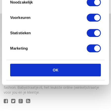
Noodzakelijk
Voorkeuren
Statistieken
Marketing
Babystraatje.nl is een uniek platform voor aanstaande en
OK
jonge moeders. Een online ontmoetingsplek vol
inspirerende blogs en handige artikelen op het gebied van
zwangerschap, moederschap, babyproducten, lifestyle en
fashion. Babystraatje.nl, het leukste online (winkel)straatje
voor jou en je kleintje.