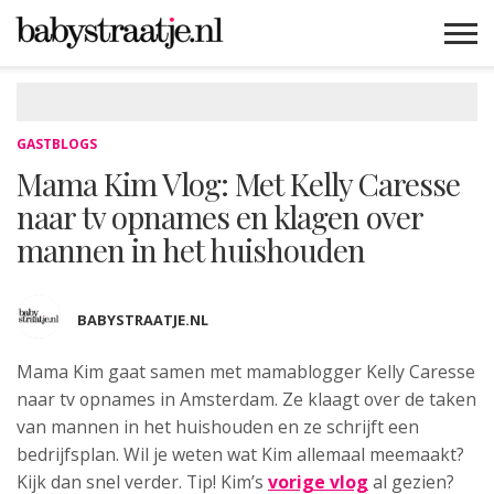
MAMABLOGS
MAMAVLOGS
ZWANGER
BABY
LIFESTYLE
MUSTHAVES
CELEBS
ADVIES
WEBSHOPS
GRATIS
WIN
KORTINGEN
GASTBLOGS
Mama Kim Vlog: Met Kelly Caresse
naar tv opnames en klagen over
mannen in het huishouden
BABYSTRAATJE.NL
Mama Kim gaat samen met mamablogger Kelly Caresse
naar
tv opnames in Amsterdam. Ze klaagt over de taken
van mannen in het huishouden en ze schrijft een
bedrijfsplan. Wil je weten wat Kim allemaal meemaakt?
Kijk dan snel verder. Tip! Kim’s
vorige vlog
al gezien?