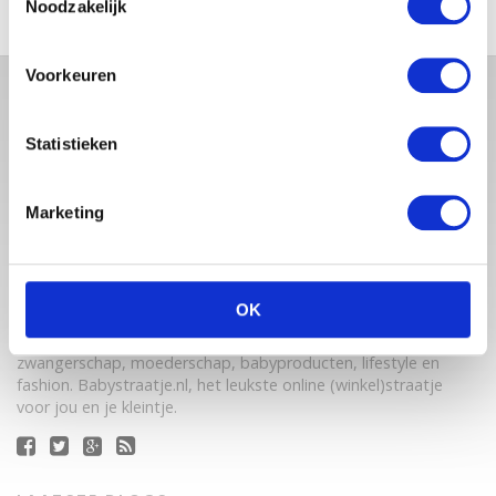
Noodzakelijk
Voorkeuren
Statistieken
Marketing
Babystraatje.nl is een uniek platform voor aanstaande en
OK
jonge moeders. Een online ontmoetingsplek vol
inspirerende blogs en handige artikelen op het gebied van
zwangerschap, moederschap, babyproducten, lifestyle en
fashion. Babystraatje.nl, het leukste online (winkel)straatje
voor jou en je kleintje.