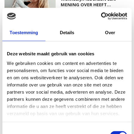
MENING OVER HEEFT…
MAMA ESTHER: OP MIJN 20E
Toestemming
Details
Over
RAAKTE IK ZWANGER VAN
MIJN EERSTE DOCHTER
Deze website maakt gebruik van cookies
We gebruiken cookies om content en advertenties te
MAMA ISABELLA: MIJN
personaliseren, om functies voor social media te bieden
BEVALLINGSVERHAAL DEEL 1
en om ons websiteverkeer te analyseren. Ook delen we
informatie over uw gebruik van onze site met onze
partners voor social media, adverteren en analyse. Deze
partners kunnen deze gegevens combineren met andere
informatie die u aan ze heeft verstrekt of die ze hebben
MAMA ALYSIA: IK KREEG
HERHAALDE MISKRAMEN, IK
verzameld op basis van uw gebruik van hun services.
VOELDE ME EEN
MISLUKKELING…
Toestemmingsselectie