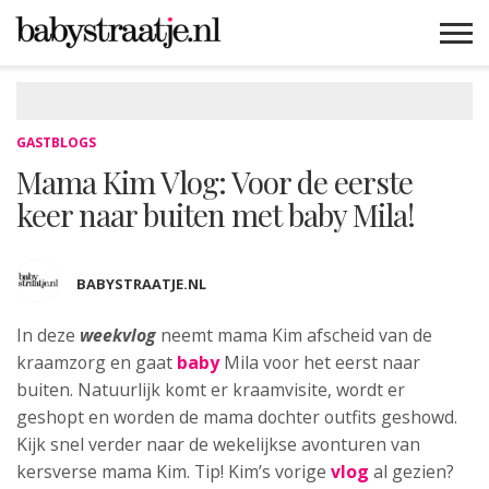
MAMABLOGS
MAMAVLOGS
ZWANGER
BABY
LIFESTYLE
MUSTHAVES
CELEBS
ADVIES
WEBSHOPS
GRATIS
WIN
KORTINGEN
GASTBLOGS
Mama Kim Vlog: Voor de eerste
keer naar buiten met baby Mila!
BABYSTRAATJE.NL
In deze
weekvlog
neemt mama Kim afscheid van
de
kraamzorg en gaat
baby
Mila voor het eerst naar
buiten. Natuurlijk komt er kraamvisite, wordt er
geshopt en worden de mama dochter outfits geshowd.
Kijk snel verder naar de wekelijkse avonturen van
kersverse mama Kim. Tip! Kim’s vorige
vlog
al gezien?