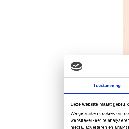
“Tijdens al
Toestemming
gemaakt, 
buikop
Deze website maakt gebruik
co
We gebruiken cookies om cont
websiteverkeer te analyseren
media, adverteren en analys