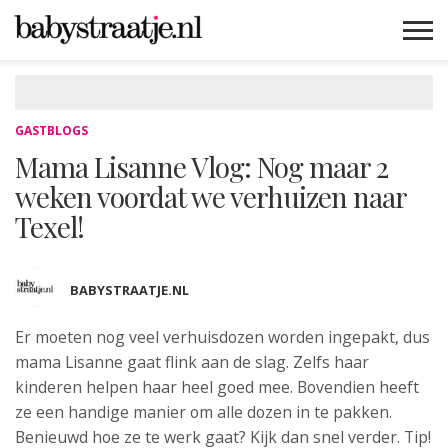
MAMABLOGS
MAMAVLOGS
ZWANGER
BABY
LIFESTYLE
MUSTHAVES
CELEBS
ADVIES
WEBSHOPS
GRATIS
WIN
KORTINGEN
GASTBLOGS
Mama Lisanne Vlog: Nog maar 2
weken voordat we verhuizen naar
Texel!
BABYSTRAATJE.NL
Er moeten nog veel verhuisdozen worden ingepakt, dus
mama Lisanne
gaat flink aan de slag. Zelfs haar
kinderen helpen haar heel goed mee. Bovendien heeft
ze een handige manier om alle dozen in te pakken.
Benieuwd hoe ze te werk gaat? Kijk dan snel verder. Tip!