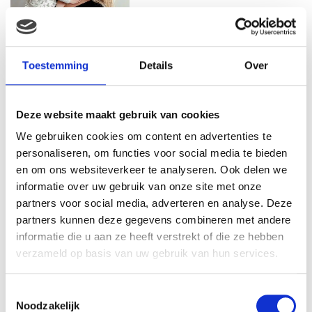
MAMA ESTHER: OP MIJN 20E
RAAKTE IK ZWANGER VAN
Toestemming
Details
Over
MIJN EERSTE DOCHTER
Deze website maakt gebruik van cookies
MAMA ISABELLA: MIJN
We gebruiken cookies om content en advertenties te
BEVALLINGSVERHAAL DEEL 1
personaliseren, om functies voor social media te bieden
en om ons websiteverkeer te analyseren. Ook delen we
informatie over uw gebruik van onze site met onze
partners voor social media, adverteren en analyse. Deze
partners kunnen deze gegevens combineren met andere
MAMA ALYSIA: IK KREEG
informatie die u aan ze heeft verstrekt of die ze hebben
HERHAALDE MISKRAMEN, IK
verzameld op basis van uw gebruik van hun services.
VOELDE ME EEN
MISLUKKELING…
Toestemmingsselectie
Noodzakelijk